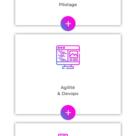
Pilotage
Agilité
& Devops