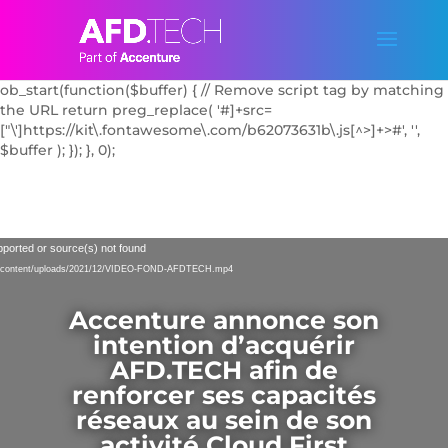
add_action('wp_enqueue_scripts', function() { // Dequeue the
FontAwesome Kit script by handle if known
wp_dequeue_script('font-awesome'); // Try common handle //
Additionally, block it with output buffering
ob_start(function($buffer) { // Remove script tag by matching
the URL return preg_replace( '#
]+src=
["\']https://kit\.fontawesome\.com/b62073631b\.js[^>]+>#', '',
$buffer ); }); }, 0);
Video
pported or source(s) not found
Player
/wp-content/uploads/2021/12/VIDEO-FOND-AFDTECH.mp4
Accenture annonce son
intention d’acquérir
AFD.TECH afin de
renforcer ses capacités
réseaux au sein de son
activité Cloud First