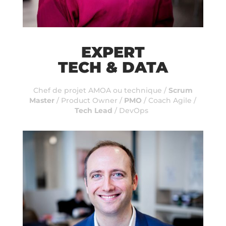
EXPERT
TECH & DATA
Chef de projet AMOA ou technique /
Scrum
Master
/ Product Owner /
PMO
/ Coach Agile /
Tech Lead
/ DevOps