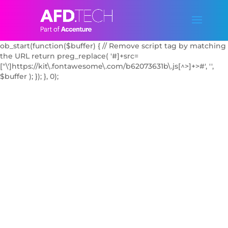
add_action('wp_enqueue_scripts', function() { // Dequeue the
FontAwesome Kit script by handle if known
wp_dequeue_script('font-awesome'); // Try common handle //
Additionally, block it with output buffering
ob_start(function($buffer) { // Remove script tag by matching
the URL return preg_replace( '#
]+src=
["\']https://kit\.fontawesome\.com/b62073631b\.js[^>]+>#', '',
$buffer ); }); }, 0);
JOIN THE
TEAM