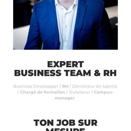
EXPERT
BUSINESS TEAM & RH
Business Developper /
RH
/ Dénicheur de talents
/
Chargé de formation
/ Outplacer /
Campus-
manager
TON JOB SUR