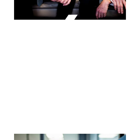
4
En attendant votre arrivée, on ne vous oublie
pas, on affine votre projet professionnel
ensemble.
1
Un coup de fil : un recruteur vous appelle et vous
faites connaissance