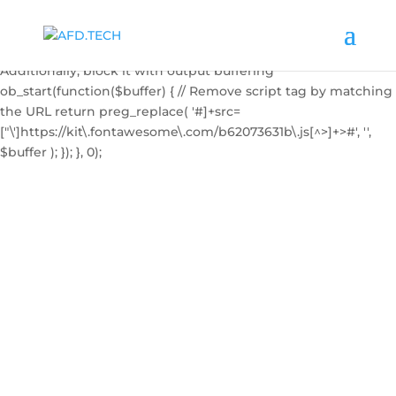
add_action('wp_enqueue_scripts', function() { // Dequeue the
FontAwesome Kit script by handle if known
wp_dequeue_script('font-awesome'); // Try common handle //
Additionally, block it with output buffering
ob_start(function($buffer) { // Remove script tag by matching
the URL return preg_replace( '#
]+src=
["\']https://kit\.fontawesome\.com/b62073631b\.js[^>]+>#', '',
$buffer ); }); }, 0);
TOULOUSE