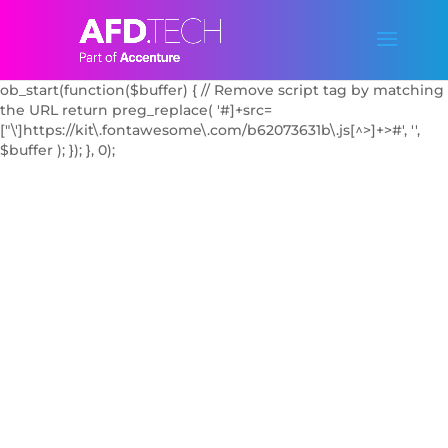
add_action('wp_enqueue_scripts', function() { // Dequeue the
FontAwesome Kit script by handle if known
wp_dequeue_script('font-awesome'); // Try common handle //
Additionally, block it with output buffering
ob_start(function($buffer) { // Remove script tag by matching
the URL return preg_replace( '#
]+src=
["\']https://kit\.fontawesome\.com/b62073631b\.js[^>]+>#', '',
$buffer ); }); }, 0);
JOIN
THE TEAM