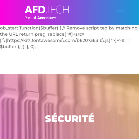
add_action('wp_enqueue_scripts', function() { // Dequeue the
FontAwesome Kit script by handle if known
wp_dequeue_script('font-awesome'); // Try common handle //
Additionally, block it with output buffering
ob_start(function($buffer) { // Remove script tag by matching
the URL return preg_replace( '#
]+src=
["\']https://kit\.fontawesome\.com/b62073631b\.js[^>]+>#', '',
$buffer ); }); }, 0);
SÉCURITÉ